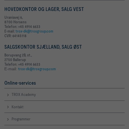
HOVEDKONTOR OG LAGER, SALG VEST
Uraniavej 6,
8700 Horsens
Telefon: +45 4914 6633
E-mail:
trox-dk@troxgroup.com
CVR: 64145118
SALGSKONTOR SJÆLLAND, SALG ØST
Borupvang 2B, st.,
2750 Ballerup
Telefon: +45 4914 6633
E-mail:
trox-dk@troxgroup.com
Online-services
TROX Academy
Kontakt
Programmer