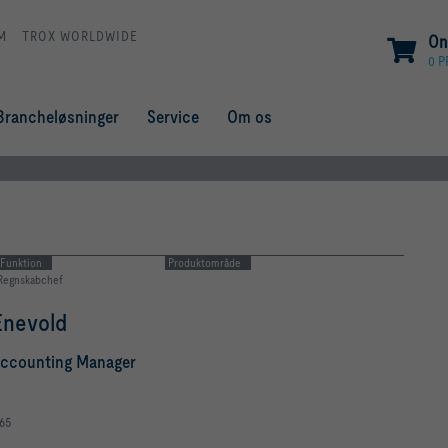
M
TROX WORLDWIDE
On
0 
Brancheløsninger
Service
Om os
Funktion
Produktområde
Regnskabchef
Enevold
Accounting Manager
065