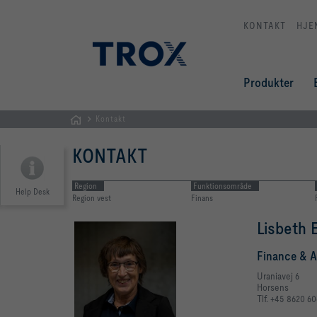
KONTAKT
HJE
Produkter
Kontakt
dk
KONTAKT
Region
Funktionsområde
Help Desk
Region vest
Finans
Lisbeth 
Finance & 
Uraniavej 6
Horsens
Tlf. +45 8620 6