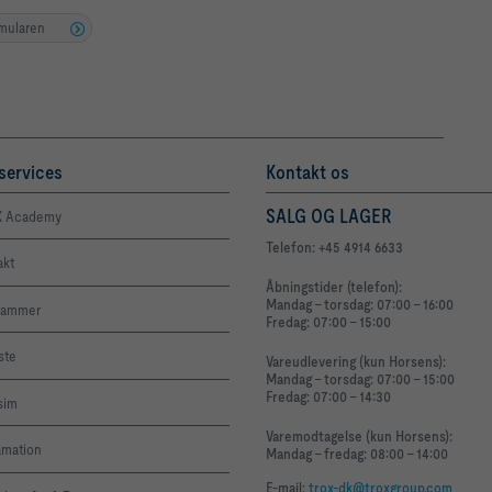
rmularen
services
Kontakt os
SALG OG LAGER
 Academy
Telefon: +45 4914 6633
akt
Åbningstider (telefon):
Mandag - torsdag: 07:00 - 16:00
rammer
Fredag: 07:00 - 15:00
iste
Vareudlevering (kun Horsens):
Mandag - torsdag: 07:00 - 15:00
Fredag: 07:00 - 14:30
sim
Varemodtagelse (kun Horsens):
amation
Mandag - fredag: 08:00 - 14:00
E-mail:
trox-dk@troxgroup.com