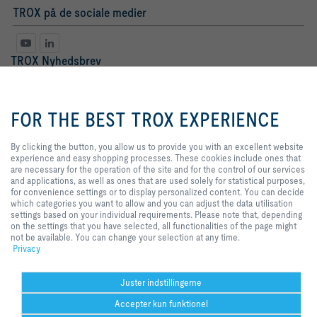
TROX på de sociale medier
TROX Nyhedsbrev
Fr.
Hr.
By clicking the button, you allow
us to provide you with an
FOR THE BEST TROX EXPERIENCE
excellent website experience and
easy shopping processes. These
cookies include ones that are
By clicking the button, you allow us to provide you with an excellent website
necessary for the operation of the
experience and easy shopping processes. These cookies include ones that
site and for the control of our
are necessary for the operation of the site and for the control of our services
services and applications, as well
and applications, as well as ones that are used solely for statistical purposes,
as ones that are used solely for
for convenience settings or to display personalized content. You can decide
statistical purposes, for
which categories you want to allow and you can adjust the data utilisation
Databeskyttelse
tilmeld
convenience settings or to display
settings based on your individual requirements. Please note that, depending
personalized content. You can
on the settings that you have selected, all functionalities of the page might
decide which categories you want
not be available. You can change your selection at any time.
to allow and you can adjust the
Privacy
Hjem
Kontakt
Udgiver
Salgs- og leveringsbetingelser
Privat
data utilisation settings based on
your individual requirements.
Ansvarsfraskrivelse
2026 © TROX Danmark A/S
Please note that, depending on
Juster indstillingerne
the settings that you have
Accepter kun funktionel
selected, all functionalities of the
page might not be available. You