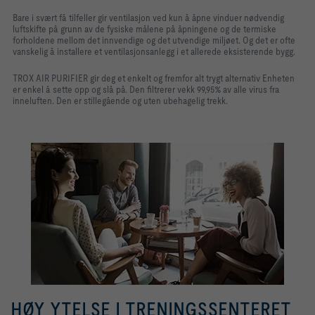
Bare i svært få tilfeller gir ventilasjon ved kun å åpne vinduer nødvendig
luftskifte på grunn av de fysiske målene på åpningene og de termiske
forholdene mellom det innvendige og det utvendige miljøet. Og det er ofte
vanskelig å installere et ventilasjonsanlegg i et allerede eksisterende bygg.
TROX AIR PURIFIER gir deg et enkelt og fremfor alt trygt alternativ Enheten
er enkel å sette opp og slå på. Den filtrerer vekk 99,95% av alle virus fra
inneluften. Den er stillegående og uten ubehagelig trekk.
HØY YTELSE I TRENINGSSENTERET