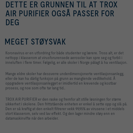
DETTE ER GRUNNEN TIL AT TROX
AIR PURIFIER OGSÅ PASSER FOR
DEG
MEGET STØYSVAK
Koronavirus er en utfordring for både studenter og lærere. Tross alt, er det
nettopp i klasserom at virusforurensede aerosoler kan spre seg og forbli i
inneluften i flere timer. Følgelig, er alle skoler i Norge pålagt å ha ventilasjon.
Mange eldre skoler har dessverre underdimensjonerte ventilasjonsanlegg,
eller de kan ha dårlig funksjon på grunn av manglende vedlikehold. Å
oppgradere ventilasjonsanlegget er imidlertid en krevende og kostbar
prosess, og noe som ofte tar lang tid.
.
TROX AIR PURIFIER er den raske og fremfor alt stille løsningen for større
sikkerhet i skolene. Den frittstående enheten er enkel å sette opp og slå på.
Den er så kraftig at den enkelt filtrerer vekk 99,95% av virusene i et middels
stort klasserom, selv ved lav effekt. Og den lager mindre støy enn en
datamaskinvifte når den arbeider.