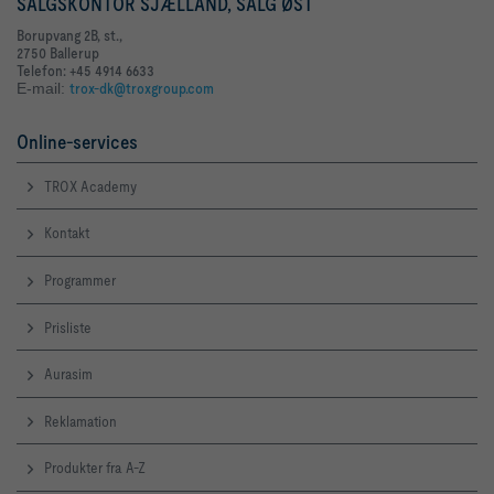
SALGSKONTOR SJÆLLAND, SALG ØST
Borupvang 2B, st.,
2750 Ballerup
Telefon: +45 4914 6633
E-mail:
trox-dk@troxgroup.com
Online-services
TROX Academy
Kontakt
Programmer
Prisliste
Aurasim
Reklamation
Produkter fra A-Z