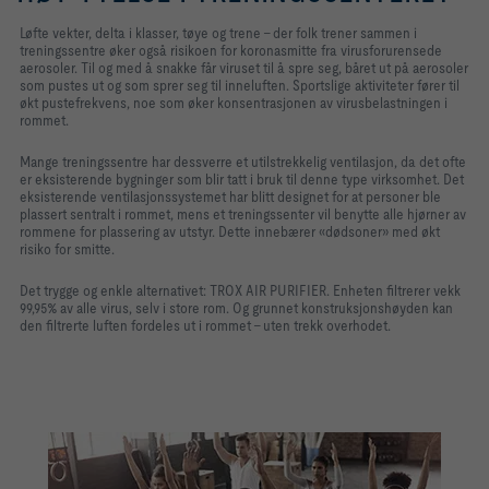
Løfte vekter, delta i klasser, tøye og trene - der folk trener sammen i
treningssentre øker også risikoen for koronasmitte fra virusforurensede
aerosoler. Til og med å snakke får viruset til å spre seg, båret ut på aerosoler
som pustes ut og som sprer seg til inneluften. Sportslige aktiviteter fører til
økt pustefrekvens, noe som øker konsentrasjonen av virusbelastningen i
rommet.
Mange treningssentre har dessverre et utilstrekkelig ventilasjon, da det ofte
er eksisterende bygninger som blir tatt i bruk til denne type virksomhet. Det
eksisterende ventilasjonssystemet har blitt designet for at personer ble
plassert sentralt i rommet, mens et treningssenter vil benytte alle hjørner av
rommene for plassering av utstyr. Dette innebærer «dødsoner» med økt
risiko for smitte.
Det trygge og enkle alternativet: TROX AIR PURIFIER. Enheten filtrerer vekk
99,95% av alle virus, selv i store rom. Og grunnet konstruksjonshøyden kan
den filtrerte luften fordeles ut i rommet - uten trekk overhodet.