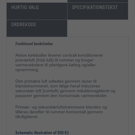
HURTIG VALG
SPECIFIKATIONSTEKST
ORDREKODE
Funktionel beskrivelse
Aktive kølebafler leverer centralt konditioneret
primærluft (frisk luft) til rummet og bruger
varmevekslere til yderligere køling og/eller
opvarmning.
Den primære luft udledes gennem dyser til
blandekammeret; som følge heraf induceres
sekundær luft (rumluft) gennem induktionsgitteret og
passerer gennem den horisontale varmeveksler.
Primær- og sekundærluftstrømmene blandes og
tilføres derefter til rummet horisontalt gennem
tilluftgitteret.
Schematic illustration of DID-E2