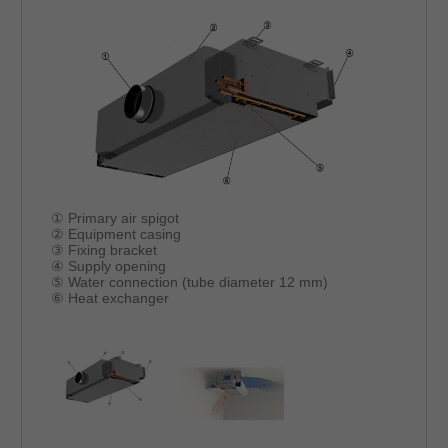
① Primary air spigot
② Equipment casing
③ Fixing bracket
④ Supply opening
⑤ Water connection (tube diameter 12 mm)
⑥ Heat exchanger