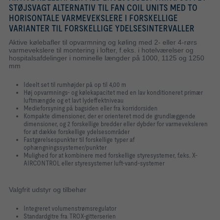
STØJSVAGT ALTERNATIV TIL FAN COIL UNITS MED TO
HORISONTALE VARMEVEKSLERE I FORSKELLIGE
VARIANTER TIL FORSKELLIGE YDELSESINTERVALLER
Aktive kølebafler til opvarmning og køling med 2- eller 4-rørs
varmevekslere til montering i lofter, f.eks. i hotelværelser og
hospitalsafdelinger i nominelle længder på 1000, 1125 og 1250
mm
Ideelt set til rumhøjder på op til 4,00 m
Høj opvarmnings- og kølekapacitet med en lav konditioneret primær
luftmængde og et lavt lydeffektniveau
Medieforsyning på bagsiden eller fra korridorsiden
Kompakte dimensioner, der er orienteret mod de grundlæggende
dimensioner, og 2 forskellige bredder eller dybder for varmeveksleren
for at dække forskellige ydelsesområder
Fastgørelsespunkter til forskellige typer af
ophængningssystemer/punkter
Mulighed for at kombinere med forskellige styresystemer, f.eks. X-
AIRCONTROL eller styresystemer luft-vand-systemer
Valgfrit udstyr og tilbehør
Integreret volumenstrømsregulator
Standardgitre fra TROX-gitterserien