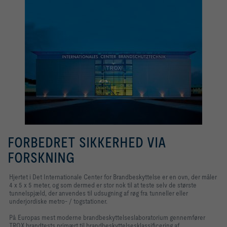
FORBEDRET SIKKERHED VIA
FORSKNING
Hjertet i Det Internationale Center for Brandbeskyttelse er en ovn, der måler
4 x 5 x 5 meter, og som dermed er stor nok til at teste selv de største
tunnelspjæld, der anvendes til udsugning af røg fra tunneller eller
underjordiske metro- / togstationer.
På Europas mest moderne brandbeskyttelseslaboratorium gennemfører
TROX brandtests primært til brandbeskyttelsesklassificering af