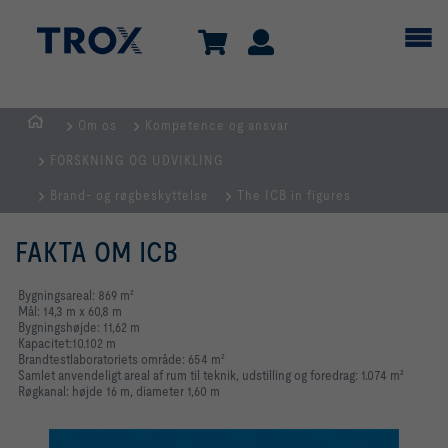
Om os
Kompetence og ansvar
dk
FORSKNING OG UDVIKLING
Brand- og røgbeskyttelse
The ICB in figures
FAKTA OM ICB
Bygningsareal: 869 m²
Mål: 14,3 m x 60,8 m
Bygningshøjde: 11,62 m
Kapacitet:10.102 m
Brandtestlaboratoriets område: 654 m²
Samlet anvendeligt areal af rum til teknik, udstilling og foredrag: 1.074 m²
Røgkanal: højde 16 m, diameter 1,60 m