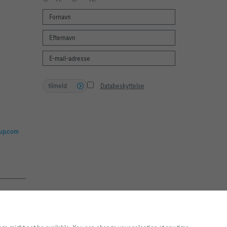
tilmeld
Databeskyttelse
oup.com
nt to allow
ettings based