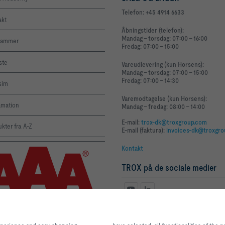
Telefon: +45 4914 6633
akt
Åbningstider (telefon):
Mandag - torsdag: 07:00 - 16:00
rammer
Fredag: 07:00 - 15:00
iste
Vareudlevering (kun Horsens):
Mandag - torsdag: 07:00 - 15:00
Fredag: 07:00 - 14:30
sim
Varemodtagelse (kun Horsens):
amation
Mandag - fredag: 08:00 - 14:00
E-mail:
trox-dk@troxgroup.com
kter fra A-Z
E-mail (faktura):
invoices-dk@troxgr
Kontakt
TROX på de sociale medier
he
button, you allow us to
provide you
You can decide which categories you wa
lent
website experience and
easy
and you can adjust the data utilisation s