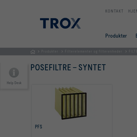
KONTAKT
HJE
Produkter
Produkter
Filterelementer og filterenheder
FILT
dk
POSEFILTRE - SYNTET
Help Desk
PFS
læs mere