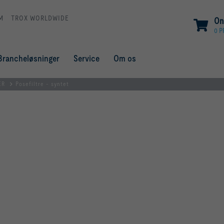
M
TROX WORLDWIDE
On
0 
Brancheløsninger
Service
Om os
ER
Posefiltre - syntet