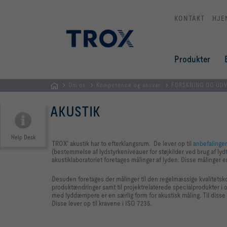
KONTAKT
HJE
Produkter
Om os
Kompetence og ansvar
FORSKNING OG UDV
dk
AKUSTIK
Help Desk
TROX' akustik har to efterklangsrum. De lever op til
anbefalinger
(bestemmelse af lydstyrkeniveauer for støjkilder ved brug af lyd
akustiklaboratoriet foretages målinger af lyden. Disse målinger e
Desuden foretages der målinger til den regelmæssige kvalitetsk
produktændringer samt til projektrelaterede specialprodukter 
med lyddæmpere er en særlig form for akustisk måling. Til disse 
Disse lever op til kravene i ISO 7235.