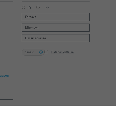
Fr.
Hr.
tilmeld
Databeskyttelse
oup.com