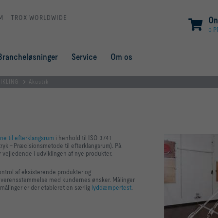
M
TROX WORLDWIDE
On
0 
Brancheløsninger
Service
Om os
IKLING
Akustik
ne til efterklangsrum
i henhold til ISO 3741
tryk - Præcisionsmetode til efterklangsrum). På
r vejledende i udviklingen af nye produkter.
ontrol af eksisterende produkter og
i overensstemmelse med kundernes ønsker. Målinger
målinger er der etableret en særlig
lyddæmpertest
.