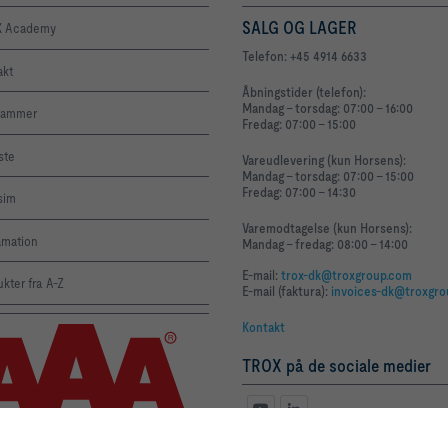
SALG OG LAGER
 Academy
Telefon: +45 4914 6633
akt
Åbningstider (telefon):
Mandag - torsdag: 07:00 - 16:00
rammer
Fredag: 07:00 - 15:00
iste
Vareudlevering (kun Horsens):
Mandag - torsdag: 07:00 - 15:00
Fredag: 07:00 - 14:30
sim
Varemodtagelse (kun Horsens):
amation
Mandag - fredag: 08:00 - 14:00
E-mail:
trox-dk@troxgroup.com
kter fra A-Z
E-mail (faktura):
invoices-dk@troxgr
Kontakt
TROX på de sociale medier