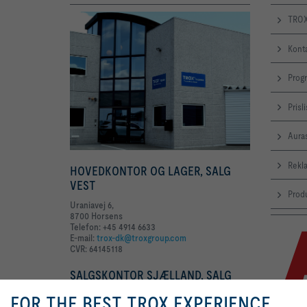
TROX
Kont
Prog
Prisl
Aura
Rekl
HOVEDKONTOR OG LAGER, SALG
VEST
Produ
Uraniavej 6,
8700 Horsens
Telefon: +45 4914 6633
E-mail:
trox-dk@troxgroup.com
CVR: 64145118
SALGSKONTOR SJÆLLAND, SALG
ØST
FOR THE BEST TROX EXPERIENCE