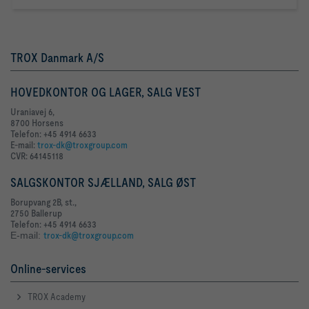
TROX Danmark A/S
HOVEDKONTOR OG LAGER, SALG VEST
Uraniavej 6,
8700 Horsens
Telefon: +45 4914 6633
E-mail:
trox-dk@troxgroup.com
CVR: 64145118
SALGSKONTOR SJÆLLAND, SALG ØST
Borupvang 2B, st.,
2750 Ballerup
Telefon: +45 4914 6633
E-mail:
trox-dk@troxgroup.com
Online-services
TROX Academy