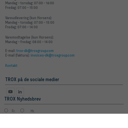
Mandag - torsdag: 07:00 - 16:00
Fredag: 07:00 - 15:00
Vareudlevering (kun Horsens):
Mandag - torsdag: 07:00 - 15:00
Fredag: 07:00 - 14:30
Varemodtagelse (kun Horsens):
Mandag - fredag: 08:00 - 14:00
E-mail:
trox-dk@troxgroup.com
E-mail (faktura):
invoices-dk@troxgroup.com
Kontakt
TROX på de sociale medier
TROX Nyhedsbrev
Fr.
Hr.
By clicking the button, you allow us