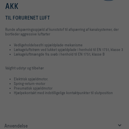
AKK
TIL FORURENET LUFT
Runde afspærringsspjæld af kunststof til afspærring af kanalsystemer, der
bortleder aggressive luftarter
Vedligeholdelsesfri spjældplade-mekanisme
Lækageluftstrøm ved lukket spjældplade i henhold til EN 1751, klasse 3
Lækageluftmængde fra svøb i henhold til EN 1751, klasse B
Valgfrit udstyr og tilbehør
Elektrisk spjældmotor.
Spring-return-motor
Pneumatisk spjældmotor
Hjælpekontakt med indstilligelige kontaktpunkter til slutposition
Anvendelse