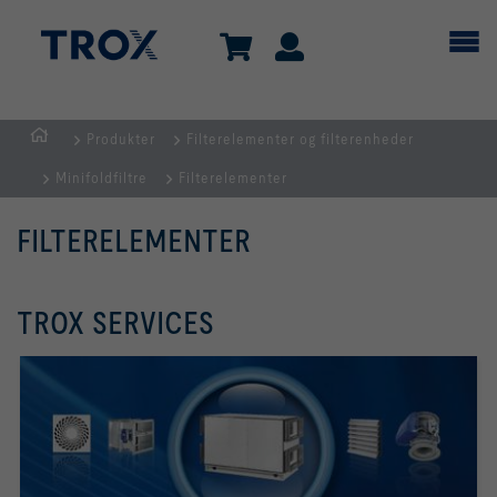
Produkter
Filterelementer og filterenheder
dk
Minifoldfiltre
Filterelementer
FILTERELEMENTER
TROX SERVICES