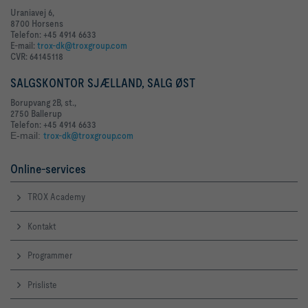
Uraniavej 6,
8700 Horsens
Telefon: +45 4914 6633
E-mail:
trox-dk@troxgroup.com
CVR: 64145118
SALGSKONTOR SJÆLLAND, SALG ØST
Borupvang 2B, st.,
2750 Ballerup
Telefon: +45 4914 6633
E-mail:
trox-dk@troxgroup.com
Online-services
TROX Academy
Kontakt
Programmer
Prisliste