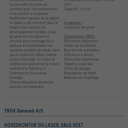
La nouvelle structure se
2013
confond avec l'environnement
Capacité : 42 374
et ressemble à un panier
traditionnel typique de la région.
Le stade a été construit dans le
4 matches :
respect des normes du
4 matches de poule
développement durable. L'eau
de pluie est récupérée et
Contribution TROX :
stockée pour l'arrosage de la
Diffuseurs plafonniers
pelouse et l'alimentation du
Grilles de ventilation
système sanitaire du stade, alors
Bouches de ventilation
que le soleil est utilisé comme
Diffuseurs à fentes
source d'énergie. En outre, le
Prises d’air extérieures
revêtement spécial de la toiture
Clapets coupe-feu
maintient la fraîcheur à
Volets de dosage
l'intérieur et économise
Régulateurs de débit
l'énergie.
Batteries de chauffage
L'Arena Amazônia deviendra
ensuite une attraction
TROX Danmark A/S
HOVEDKONTOR OG LAGER, SALG VEST