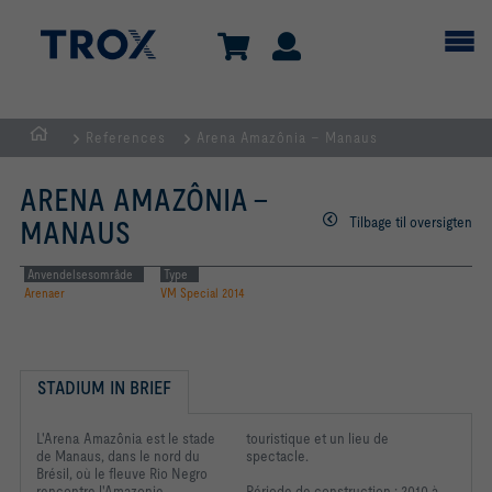
References
Arena Amazônia – Manaus
dk
ARENA AMAZÔNIA –
Tilbage til oversigten
MANAUS
Anvendelsesområde
Type
Arenaer
VM Special 2014
STADIUM IN BRIEF
L'Arena Amazônia est le stade
touristique et un lieu de
de Manaus, dans le nord du
spectacle.
Brésil, où le fleuve Rio Negro
rencontre l'Amazonie.
Période de construction : 2010 à