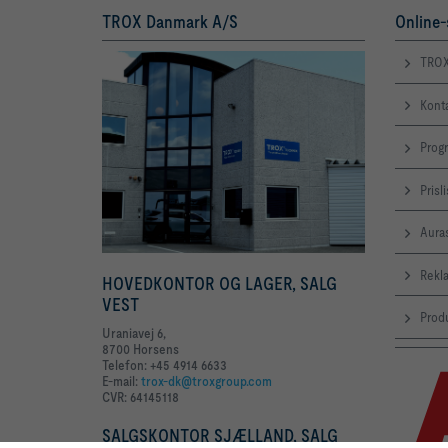
TROX Danmark A/S
Online-
TROX
Kont
Prog
Prisl
Aura
Rekl
HOVEDKONTOR OG LAGER, SALG
VEST
Produ
Uraniavej 6,
8700 Horsens
Telefon: +45 4914 6633
E-mail:
trox-dk@troxgroup.com
CVR: 64145118
SALGSKONTOR SJÆLLAND, SALG