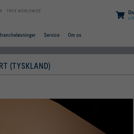
M
TROX WORLDWIDE
On
0 
Brancheløsninger
Service
Om os
T (TYSKLAND)