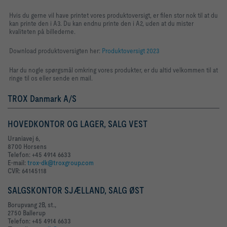
Hvis du gerne vil have printet vores produktoversigt, er filen stor nok til at du
kan printe den i A3. Du kan endnu printe den i A2, uden at du mister
kvaliteten på billederne.
Download produktoversigten her:
Produktoversigt 2023
Har du nogle spørgsmål omkring vores produkter, er du altid velkommen til at
ringe til os eller sende en mail.
TROX Danmark A/S
HOVEDKONTOR OG LAGER, SALG VEST
Uraniavej 6,
8700 Horsens
Telefon: +45 4914 6633
E-mail:
trox-dk@troxgroup.com
CVR: 64145118
SALGSKONTOR SJÆLLAND, SALG ØST
Borupvang 2B, st.,
2750 Ballerup
Telefon: +45 4914 6633