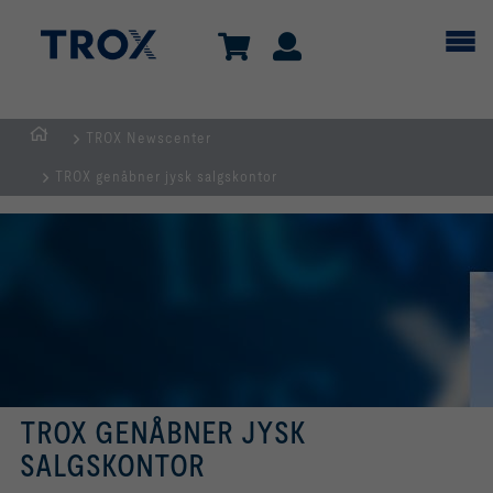
TROX Newscenter
dk
TROX genåbner jysk salgskontor
TROX GENÅBNER JYSK
SALGSKONTOR