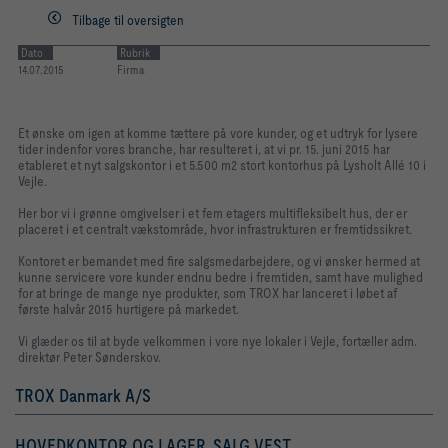
Tilbage til oversigten
Dato
Rubrik
14.07.2015
Firma
Et ønske om igen at komme tættere på vore kunder, og et udtryk for lysere
tider indenfor vores branche, har resulteret i, at vi pr. 15. juni 2015 har
etableret et nyt salgskontor i et 5.500 m2 stort kontorhus på Lysholt Allé 10 i
Vejle.
Her bor vi i grønne omgivelser i et fem etagers multifleksibelt hus, der er
placeret i et centralt vækstområde, hvor infrastrukturen er fremtidssikret.
Kontoret er bemandet med fire salgsmedarbejdere, og vi ønsker hermed at
kunne servicere vore kunder endnu bedre i fremtiden, samt have mulighed
for at bringe de mange nye produkter, som TROX har lanceret i løbet af
første halvår 2015 hurtigere på markedet.
Vi glæder os til at byde velkommen i vore nye lokaler i Vejle, fortæller adm.
direktør Peter Sønderskov.
TROX Danmark A/S
HOVEDKONTOR OG LAGER, SALG VEST