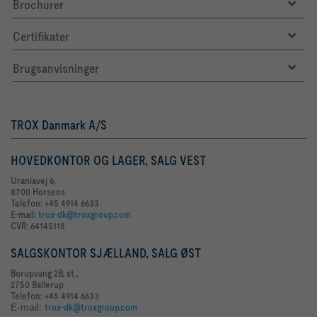
Brochurer
Certifikater
Brugsanvisninger
TROX Danmark A/S
HOVEDKONTOR OG LAGER, SALG VEST
Uraniavej 6,
8700 Horsens
Telefon: +45 4914 6633
E-mail:
trox-dk@troxgroup.com
CVR: 64145118
SALGSKONTOR SJÆLLAND, SALG ØST
Borupvang 2B, st.,
2750 Ballerup
Telefon: +45 4914 6633
E-mail:
trox-dk@troxgroup.com