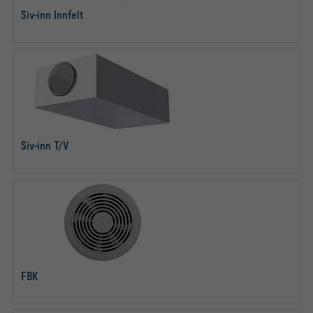
Siv-inn Innfelt
læs mere
Siv-inn T/V
læs mere
FBK
læs mere