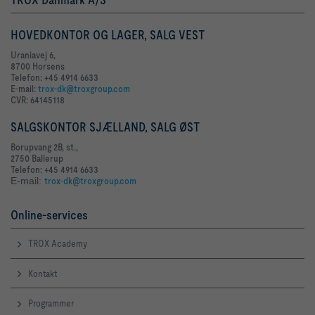
HOVEDKONTOR OG LAGER, SALG VEST
Uraniavej 6,
8700 Horsens
Telefon: +45 4914 6633
E-mail:
trox-dk@troxgroup.com
CVR: 64145118
SALGSKONTOR SJÆLLAND, SALG ØST
Borupvang 2B, st.,
2750 Ballerup
Telefon: +45 4914 6633
E-mail:
trox-dk@troxgroup.com
Online-services
TROX Academy
Kontakt
Programmer