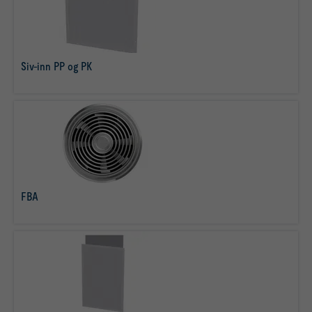
Siv-inn PP og PK
læs mere
FBA
læs mere