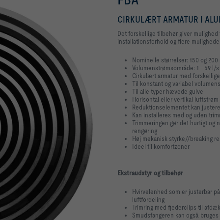
CIRKULÆRT ARMATUR I ALUM
Det forskellige tilbehør giver mulighed
installationsforhold og flere mulighed
Nominelle størrelser: 150 og 20
Volumenstrømsområde: 1 - 59 l/s 
Cirkulært armatur med forskellige
Til konstant og variabel volumen
Til alle typer hævede gulve
Horisontal eller vertikal luftstrøm
Reduktionselementet kan justeres
Kan installeres med og uden trim
Trimmeringen gør det hurtigt og n
rengøring
Høj mekanisk styrke//breaking re
Ideel til komfortzoner
Ekstraudstyr og tilbehør
Hvirvelenhed som er justerbar på 
luftfordeling
Trimring med fjederclips til afdæ
Smudsfangeren kan også bruges