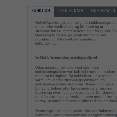
FUNKTION
TEKNISK DATA
HURTIG VALG
Gulvdiffusorer gør det muligt for indblæsningsluft 
mekaniske ventilations- og klimaanlæg at
strømme ind i rummet nedefra eller fra gulvet. Fo
tilpasning til forskellige lokale forhold er der
mulighed for 3 forskellige varianter af
luftfordelinger.
Vertikal luftstrøm uden justeringsmulighed
Uden justerbar hvirvelenhed strømmer
indblæsningsluften vertikalt ind i rummet med en
moderat hastighed. Da kold luft er tungere end
varm luft, vender strømningsretningen, og
indblæsningsluften strømmer tilbage mod gulvet.
En lav turbulens eller bølgelignende strømning
breder sig over hele gulvoverfladen. Der dannes
en løftestrøm ved varmekilder som mennesker o
udstyr, så luften primært udskiftes i disse områder
Denne type hybridventilation eller ventilation med
blandede kilder er udelukkende designet til køling