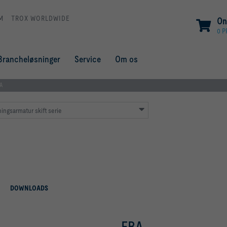
M
TROX WORLDWIDE
On
0 
Brancheløsninger
Service
Om os
A
ingsarmatur skift serie
DOWNLOADS
FBA