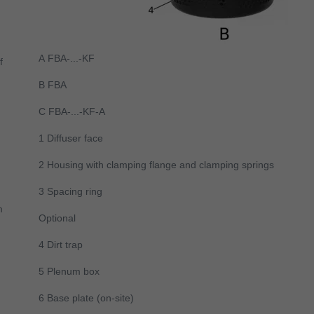
A
FBA-...-KF
f
B
FBA
C
FBA-...-KF-A
1 Diffuser face
2 Housing with clamping flange and clamping springs
3 Spacing ring
m
Optional
4 Dirt trap
5 Plenum box
6 Base plate (on-site)