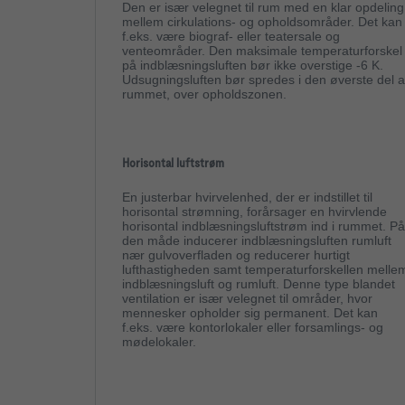
Den er især velegnet til rum med en klar opdeling
mellem cirkulations- og opholdsområder. Det kan
f.eks. være biograf- eller teatersale og
venteområder. Den maksimale temperaturforskel
på indblæsningsluften bør ikke overstige -6 K.
Udsugningsluften bør spredes i den øverste del a
rummet, over opholdszonen.
Horisontal luftstrøm
En justerbar hvirvelenhed, der er indstillet til
horisontal strømning, forårsager en hvirvlende
horisontal indblæsningsluftstrøm ind i rummet. På
den måde inducerer indblæsningsluften rumluft
nær gulvoverfladen og reducerer hurtigt
lufthastigheden samt temperaturforskellen melle
indblæsningsluft og rumluft. Denne type blandet
ventilation er især velegnet til områder, hvor
mennesker opholder sig permanent. Det kan
f.eks. være kontorlokaler eller forsamlings- og
mødelokaler.