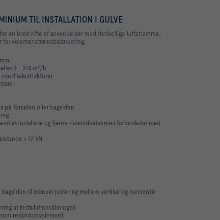
INIUM TIL INSTALLATION I GULVE
 for en bred vifte af anvendelser med forskellige luftstrømme,
er for volumenstrømsbalancering.
0 mm
eller 4 - 213 m³/h
 overfladestrukturer
strøm
 på forsiden eller bagsiden
ring
emt at installere og fjerne risteindsatserne i forbindelse med
sistance > 17 kN
bagsiden til manuel justering mellem vertikal og horisontal
kning af installationsåbningen
 som reduktionselement