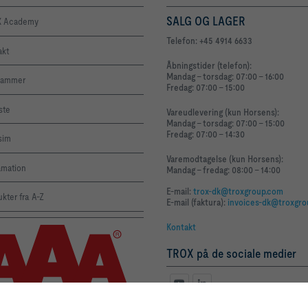
SALG OG LAGER
 Academy
Telefon: +45 4914 6633
akt
Åbningstider (telefon):
Mandag - torsdag: 07:00 - 16:00
rammer
Fredag: 07:00 - 15:00
iste
Vareudlevering (kun Horsens):
Mandag - torsdag: 07:00 - 15:00
Fredag: 07:00 - 14:30
sim
Varemodtagelse (kun Horsens):
amation
Mandag - fredag: 08:00 - 14:00
E-mail:
trox-dk@troxgroup.com
kter fra A-Z
E-mail (faktura):
invoices-dk@troxgr
Kontakt
TROX på de sociale medier