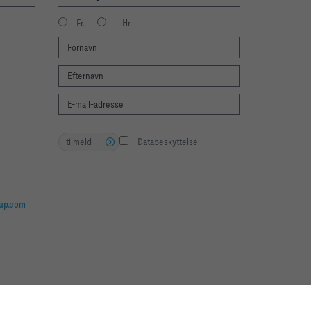
Fr.
Hr.
tilmeld
Databeskyttelse
oup.com