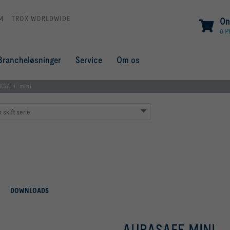
M
TROX WORLDWIDE
On
0 
Brancheløsninger
Service
Om os
ASAFE mini
 skift serie
DOWNLOADS
AURASAFE MINI