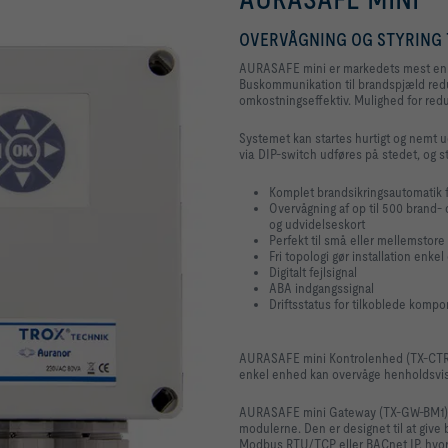
OVERVÅGNING OG STYRING 
AURASAFE mini er markedets mest enk
Buskommunikation til brandspjæld reduc
omkostningseffektiv. Mulighed for redu
Systemet kan startes hurtigt og nemt 
via DIP-switch udføres på stedet, og s
Komplet brandsikringsautomatik 
Overvågning af op til 500 brand-
og udvidelseskort
Perfekt til små eller mellemstore
Fri topologi gør installation enke
Digitalt fejlsignal
ABA indgangssignal
Driftsstatus for tilkoblede komp
AURASAFE mini Kontrolenhed (TX-CTRL1
enkel enhed kan overvåge henholdsvis 1
AURASAFE mini Gateway (TX-GW-BM1)
modulerne. Den er designet til at give 
Modbus RTU/TCP eller BACnet IP, hvor o