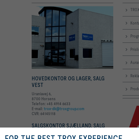
TROX
Kont
Prog
Prisl
Aura
Rekl
HOVEDKONTOR OG LAGER, SALG
VEST
Produ
Uraniavej 6,
8700 Horsens
Telefon: +45 4914 6633
E-mail:
trox-dk@troxgroup.com
CVR: 64145118
SALGSKONTOR SJÆLLAND, SALG
ØST
FOR THE BEST TROX EXPERIENCE