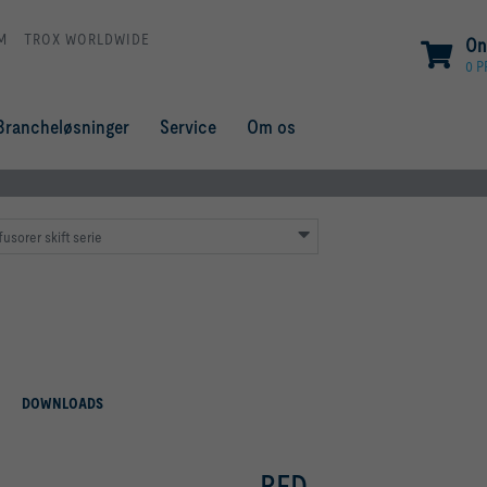
M
TROX WORLDWIDE
On
0 
Brancheløsninger
Service
Om os
fusorer skift serie
DOWNLOADS
RFD