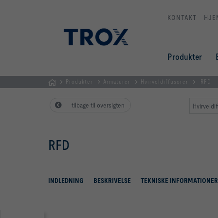
KONTAKT
HJE
Produkter
Produkter
Armaturer
Hvirveldiffusorer
RFD
dk
tilbage til oversigten
Hvirveldif
RFD
INDLEDNING
BESKRIVELSE
TEKNISKE INFORMATIONER