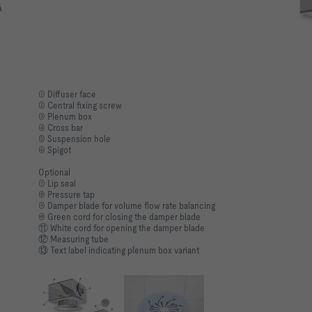
å
① Diffuser face
② Central fixing screw
③ Plenum box
④ Cross bar
⑤ Suspension hole
⑥ Spigot
Optional
⑦ Lip seal
⑧ Pressure tap
⑨ Damper blade for volume flow rate balancing
⑩ Green cord for closing the damper blade
⑪ White cord for opening the damper blade
⑫ Measuring tube
⑬ Text label indicating plenum box variant