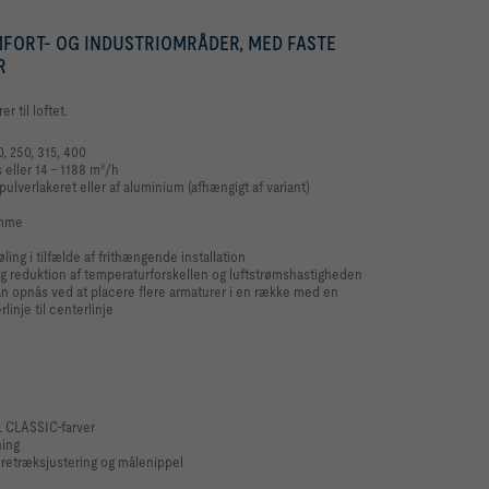
MFORT- OG INDUSTRIOMRÅDER, MED FASTE
R
r til loftet.
0, 250, 315, 400
eller 14 – 1188 m³/h
 pulverlakeret eller af aluminium (afhængigt af variant)
ømme
ing i tilfælde af frithængende installation
tig reduktion af temperaturforskellen og luftstrømshastigheden
 kan opnås ved at placere flere armaturer i en række med en
inje til centerlinje
L CLASSIC-farver
ning
oretræksjustering og målenippel