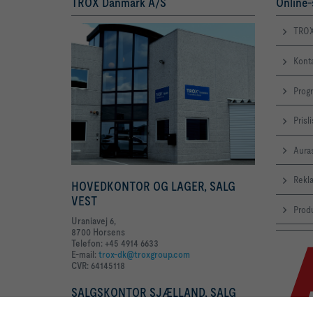
TROX Danmark A/S
Online-
TROX
Kont
Prog
Prisl
Aura
Rekl
HOVEDKONTOR OG LAGER, SALG
VEST
Produ
Uraniavej 6,
8700 Horsens
Telefon: +45 4914 6633
E-mail:
trox-dk@troxgroup.com
CVR: 64145118
SALGSKONTOR SJÆLLAND, SALG
ØST