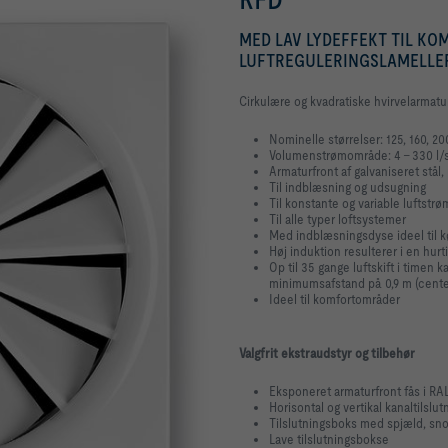
MED LAV LYDEFFEKT TIL KO
LUFTREGULERINGSLAMELLE
Cirkulære og kvadratiske hvirvelarmature
Nominelle størrelser: 125, 160, 20
Volumenstrømområde: 4 – 330 l/s 
Armaturfront af galvaniseret stål,
Til indblæsning og udsugning
Til konstante og variable luftstr
Til alle typer loftsystemer
Med indblæsningsdyse ideel til køl
Høj induktion resulterer i en hur
Op til 35 gange luftskift i timen
minimumsafstand på 0,9 m (centerl
Ideel til komfortområder
Valgfrit ekstraudstyr og tilbehør
Eksponeret armaturfront fås i RA
Horisontal og vertikal kanaltilslut
Tilslutningsboks med spjæld, sn
Lave tilslutningsbokse