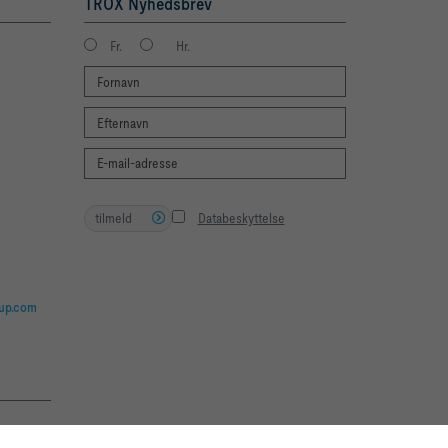
TROX Nyhedsbrev
Fr.
Hr.
tilmeld
Databeskyttelse
oup.com