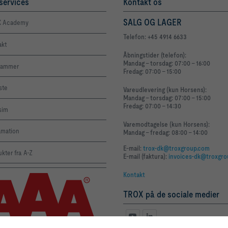
services
Kontakt os
SALG OG LAGER
 Academy
Telefon: +45 4914 6633
akt
Åbningstider (telefon):
Mandag - torsdag: 07:00 - 16:00
rammer
Fredag: 07:00 - 15:00
iste
Vareudlevering (kun Horsens):
Mandag - torsdag: 07:00 - 15:00
Fredag: 07:00 - 14:30
sim
Varemodtagelse (kun Horsens):
amation
Mandag - fredag: 08:00 - 14:00
E-mail:
trox-dk@troxgroup.com
kter fra A-Z
E-mail (faktura):
invoices-dk@troxgr
Kontakt
TROX på de sociale medier