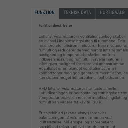
FUNKTION
TEKNISK DATA
HURTIGVALG
Funktionsbeskrivelse
Loftshvirvelarmaturer i ventilationsanlæg skaber
en hvirvel i indblæsningsluften til rummene. Den
resulterende luftstrøm inducerer høje niveauer af
rumluft og reducerer derved hurtigt luftstrømmen
hastighed og temperaturforskellen mellem
indblæsningsluft og rumluft. Hvirvelarmaturer i
loftet giver mulighed for store volumenstrømme.
Resultatet er en blandet ventilationsstrøm i
komfortzoner med god generel rumventilation, de
kun skaber meget lidt turbulens i opholdszonen.
RFD loftshvirvelarmaturer har faste lameller.
Luftudledningen er horisontal og retningsbestemt
Temperaturforskellen mellem indblæsningsluft og
rumluft kan variere fra -12 til +10 K.
Et spjældblad (ekstraudstyr) forenkler
balanceringen af volumenstrømmen ved
idriftsættelse. Målenippel og snorebetjent
spjældblad (ekstraudstyr) gør det muligt at