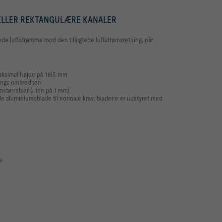
 ELLER REKTANGULÆRE KANALER
de luftstrømme mod den tilsigtede luftstrømsretning, når
ksimal højde på 1615 mm
angs omkredsen
størrelser (i trin på 1 mm)
 aluminiumsblade til normale krav; bladene er udstyret med
e