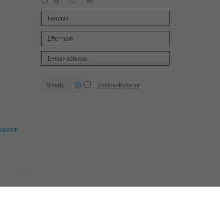
Fr.
Hr.
tilmeld
Databeskyttelse
oup.com
te experience and easy shopping
f the site and for the control of