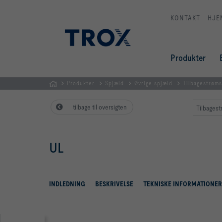
KONTAKT
HJE
Produkter
Produkter
Spjæld
Øvrige spjæld
Tilbagestrøm
dk
tilbage til oversigten
Tilbagest
UL
INDLEDNING
BESKRIVELSE
TEKNISKE INFORMATIONER