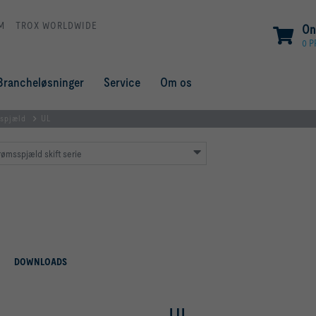
M
TROX WORLDWIDE
On
0 
Brancheløsninger
Service
Om os
sspjæld
UL
rømsspjæld skift serie
DOWNLOADS
UL