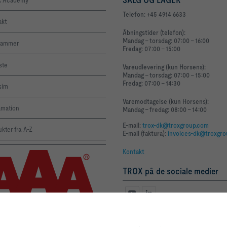
Telefon: +45 4914 6633
akt
Åbningstider (telefon):
Mandag - torsdag: 07:00 - 16:00
rammer
Fredag: 07:00 - 15:00
iste
Vareudlevering (kun Horsens):
Mandag - torsdag: 07:00 - 15:00
Fredag: 07:00 - 14:30
sim
Varemodtagelse (kun Horsens):
amation
Mandag - fredag: 08:00 - 14:00
E-mail:
trox-dk@troxgroup.com
kter fra A-Z
E-mail (faktura):
invoices-dk@troxgr
Kontakt
TROX på de sociale medier
By clicking the button, you allow us to provide you with an excellent websi
processes. These cookies include ones that are necessary for the operation o